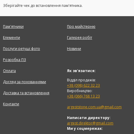
Зберігайте чек до встановлення пам'ятника.
Пам'ятники
Про майстерню
Елементи
Галерея робіт
Послуги ретуші фото
Новини
Розробка ПЗ
Оплата
Як зв'язатися:
Відділ продажів:
Догляд за похованнями
+38 (098) 622 32 23
Виробництво:
Доставка та встановлення
+38 (066) 768 13 23
Контакти
argeststone.com.ua@gmail.com
Написати директору:
argest.direktor@gmail.com
Ми у соцмережах: