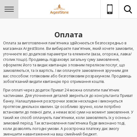
Оплата
Оплата за виготовлення пам'ятника здійснюється безпосередньо в
магазинах ArgestStone. Ви вибираєте пам'ятник, який хочете замовити,
уточнюєте всі додаткові параметри та елементи (ваза, огорожа, лавка/
столик тощо). Продавець підраховує загальну суму замовлення,
оформляє його та видає квитанцію з повним переліком послуг, що
замовляються, та їх вартість. І ви оплачуєте замовлення зручним для
вас способом: готівковим або безготівковим розрахунком. Продавець
зобов'язаний видати квитанцію про отримання коштів.
При оплаті через додаток Приват 24 можна оплатити пам'ятник
частинами. Для уточнення деталей зверніться до консультанта Приват
банку. Налаштування розстрочки зовсім нескладне і виконується
протягом декількох хвилин. Це особливо зручно, коли потрібно
встановити до певної дати, а немає всієї суми на момент замовлення. У
такий же спосіб оплачують пам'ятники, коли замовляють їх у осінньо-
зимовий період. Так встановлення пам'ятника буде виконано тоді,
коли дозволять погодні умови. А розстрочка платежу дає змогу
зменшити навантаження на ваш сімейний бюджет.