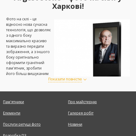
Харкові!
Фото на склі – це
відносно нова сучасна
технологія, що дозволяє
з одного боку
максимально красиво
та виразно передати
зображення, а з іншого
боку оригінально
оформити гранітний
пам'ятник, зробити
його більш вишуканим
та солідним. Фото на
Показати повністю
склі відрізняється від
фото на емалі тим, що
портрет має певний 3Д-
ефект. Створюється
Пам'ятники
Про майстерню
додаткова глибина,
чіткість та яскравість зображення.
Елементи
Галерея робіт
Пам'ятники з таким виглядом портретів привертають увагу. Крім
Послуги ретуші фото
Новини
високої естетичності, фотографії на склі довговічні та міцні, вони не
вигорають на сонці та стійкі до агресивної дії зовнішнього
Розробка ПЗ