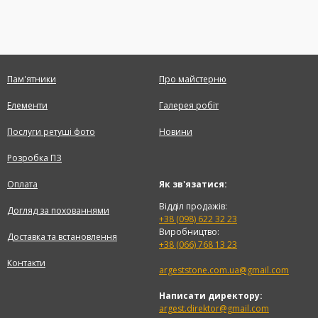
Пам'ятники
Про майстерню
Елементи
Галерея робіт
Послуги ретуші фото
Новини
Розробка ПЗ
Оплата
Як зв'язатися:
Відділ продажів:
Догляд за похованнями
+38 (098) 622 32 23
Виробництво:
Доставка та встановлення
+38 (066) 768 13 23
Контакти
argeststone.com.ua@gmail.com
Написати директору:
argest.direktor@gmail.com