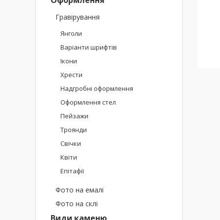
Гравірування
Янголи
Варіанти шрифтів
Ікони
Хрести
Надгробні оформлення
Оформлення стел
Пейзажи
Троянди
Свічки
Квіти
Епітафії
Фото на емалі
Фото на склі
Види каменю