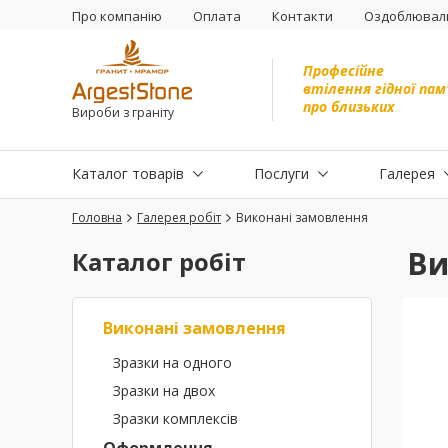
Про компанію
Оплата
Контакти
Оздоблюваль
Професійне
втілення гідної пам
про близьких
Вироби з граніту
Каталог товарів
Послуги
Галерея
Головна
Галерея робіт
Виконані замовлення
Ви
Каталог робіт
Виконані замовлення
Зразки на одного
Зразки на двох
Зразки комплексів
Оформлення