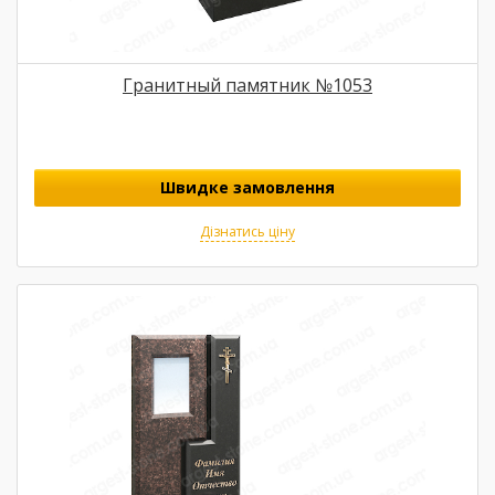
Гранитный памятник №1053
Швидке замовлення
Дізнатись ціну