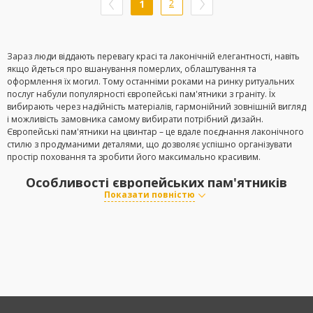
1
2
Зараз люди віддають перевагу красі та лаконічній елегантності, навіть
якщо йдеться про вшанування померлих, облаштування та
оформлення їх могил. Тому останніми роками на ринку ритуальних
послуг набули популярності європейські пам'ятники з граніту. Їх
вибирають через надійність матеріалів, гармонійний зовнішній вигляд
і можливість замовника самому вибирати потрібний дизайн.
Європейські пам'ятники на цвинтар – це вдале поєднання лаконічного
стилю з продуманими деталями, що дозволяє успішно організувати
простір поховання та зробити його максимально красивим.
Особливості європейських пам'ятників
Показати повністю
Пам'ятники європейського зразка
характеризуються лаконічним
стилем, поширеним у різних країнах Європи. Такий стиль
оформлення могили
передбачає створення двох стел: основної та
декоративної. На першій вказують ім'я та прізвище померлого, його
роки життя та короткий текст – епітафію. Якщо місце для поховання
утворюють для двох людей, цю частину
надгробка
дублюють.
Другу стелу дизайнери створюють для доповнення: на ній
використовують портрет людини, додаючи релігійні написи або