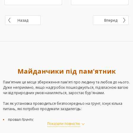
Назад
Вперед
Майданчики під пам'ятник
Пам'ятник це місце збереження пам'яті про людину та любов до нього.
Дуже неприємно, якщо надгробок пошкоджується, під власною вагою
чи від природних умов нахиляється, заростає бур'янами.
Так як установка проводиться безпосередньо на грунт, існує кілька
питань, які потрібно продумати заздалегідь:
провал ґрунту;
Показати повністю
зростання трави;
нахил могильної плити.