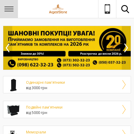
Одинарні пам'ятники
від 3000 грн
Подвійні пам'ятники
від 5000 грн
Меморіали