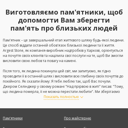
Виготовляємо пам'ятники, щоб
допомогти Вам зберегти
пам'ять про близьких людей
Пам'ятник – це завершальний етап життєвого шляху будь-якої людини.
Це спосіб віддати останній обов'язок близької людини та її життя.
Argest Stone, як компанія-виробник надгробків у Харкові, орієнтується
на почуття своїх клієнтів та націлила свої послуги на те, щоб Ви змогли
висловити свою любов та повагу на камені.
Після того, як людина покинула цей світ, ми запитуємо, як гідно
проводити її в останній шлях і висловити всю глибину своїх почуттів до
покійного. Як сказати йому: Я тебе люблю так, щоб Вас почули.
Джером Селінджер у своєму романі "Над прірвою в житі" писав: "Тому,
що людина померла, її не можна перестати любити". Ми зберігаємо
пам'ять близьких людей все життя. Образ близької людини назавжди
Показать полностью
залишається в нашій душі, але ми можемо її увічнити на довгі роки в
камені. Виготовлення пам'ятника – можливість висловити свої почуття
та зберегти пам'ять про людину не тільки в душі.
Пам'ятники
Про майстерню
Граніт - це красивий та міцний натуральний камінь, який ідеально
підходить для виготовлення та встановлення пам'ятників. З цього