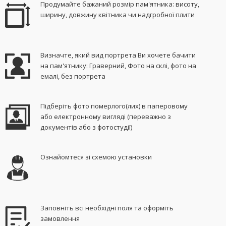
Продумайте бажаний розмір пам'ятника: висоту,
ширину, довжину квітника чи надгробної плити
Визначте, який вид портрета Ви хочете бачити
на пам'ятнику: Граверний, Фото на склі, фото на
емалі, без портрета
Підберіть фото померлого(лих) в паперовому
або електронному вигляді (переважно з
документів або з фотостудії)
Ознайомтеся зі схемою установки
Заповніть всі необхідні поля та оформіть
замовлення