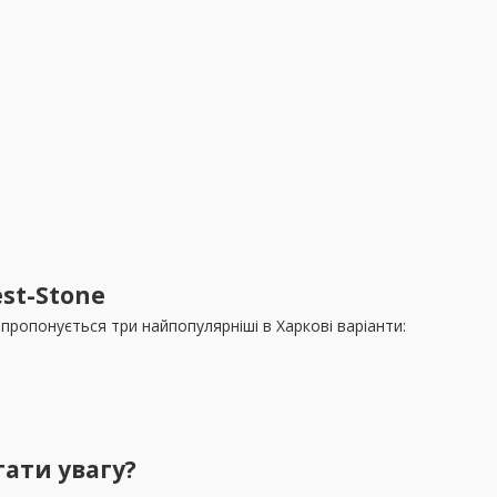
st-Stone
ропонується три найпопулярніші в Харкові варіанти:
ати увагу?