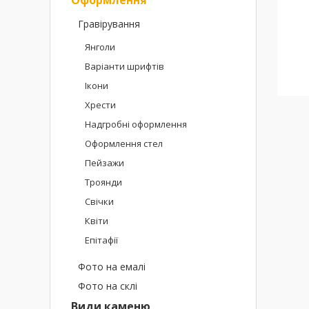
Гравірування
Янголи
Варіанти шрифтів
Ікони
Хрести
Надгробні оформлення
Оформлення стел
Пейзажи
Троянди
Свічки
Квіти
Епітафії
Фото на емалі
Фото на склі
Види каменю