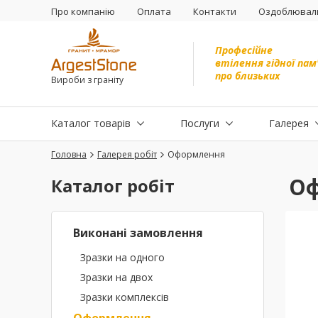
Про компанію
Оплата
Контакти
Оздоблюваль
Професійне
втілення гідної пам
про близьких
Вироби з граніту
Каталог товарів
Послуги
Галерея
Головна
Галерея робіт
Оформлення
Оф
Каталог робіт
Виконані замовлення
Зразки на одного
Зразки на двох
Зразки комплексів
Оформлення