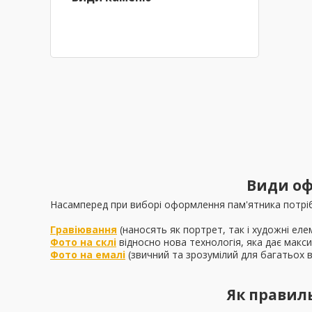
Види оф
Насамперед при виборі оформлення пам'ятника потріб
Гравіювання
(наносять як портрет, так і художні еле
Фото на склі
відносно нова технологія, яка дає макс
Фото на емалі
(звичний та зрозумілий для багатьох 
Як правил