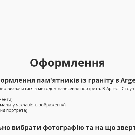
Оформлення
ормлення пам'ятників із граніту в Arge
но визначитися з методом нанесення портрета. В Аргест-Стоун п
менти)
имальну яскравість зображення)
вид портрета)
ьно вибрати фотографію та на що зверт