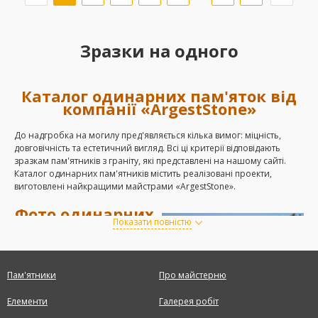
Зразки на одного
Каталог одинарних пам'яток від
компанії «ArgestStone»
До надгробка на могилу пред'являється кілька вимог: міцність,
довговічність та естетичний вигляд. Всі ці критерії відповідають
зразкам пам'ятників з граніту, які представлені на нашому сайті.
Каталог одинарних пам'ятників містить реалізовані проекти,
виготовлені найкращими майстрами «ArgestStone».
Фото одинарних
пам'ятників із
Показати повністю
граніту
Граніт має високий попит серед
Пам'ятники
Про майстерню
клієнтів, які бажають отримати
якісний надгробок на десятки
Елементи
Галерея робіт
років. У нашому каталозі зібрані
фото одинарних пам'ятників із