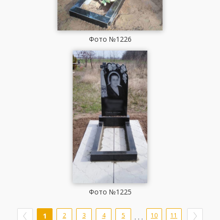
Фото №1226
Фото №1225
1
2
3
4
5
10
11
. . .