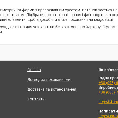
 несиметричної форми з православним хрестом. Встановлюється н
 і квітником. Підібрати варіант гравіювання і фотопортрета пок
ивні елементи, щоб відособити місце поховання на кладовищі.
оун, доставка для усіх клієнтів безкоштовна по Харкову. Оформ
и.
Оплата
Як зв'яза
Відділ про
Догляд за похованнями
+38 (098) 
Виробницт
Доставка та встановлення
+38 (066) 
Контакти
argeststo
Написати
argest.dir