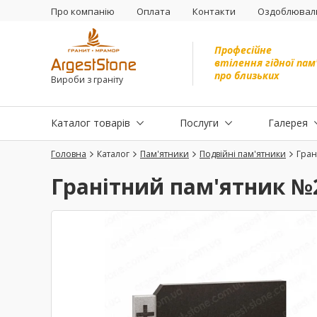
Про компанію
Оплата
Контакти
Оздоблюваль
Професійне
втілення гідної пам
про близьких
Вироби з граніту
Каталог товарів
Послуги
Галерея
Головна
Каталог
Пам'ятники
Подвійні пам'ятники
Гран
Гранітний пам'ятник №