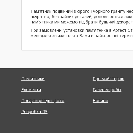
Пам'ятник подвійний з сірого і чорного граніту
акуратно, без зайвих деталей, доповнюється аркою
пам'ятника ми можемо підібрати будь-які декорат
При замовленні установки пам'ятника в Аргест Ст
менеджер зв'яжеться з Вами в найкоротші термін
Пам'ятники
Про майстерню
Елементи
Галерея робіт
Послуги ретуші фото
Новини
Розробка ПЗ