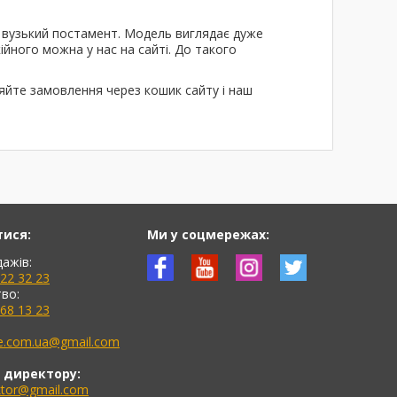
а вузький постамент. Модель виглядає дуже
ійного можна у нас на сайті. До такого
ляйте замовлення через кошик сайту і наш
тися:
Ми у соцмережах:
дажів:
622 32 23
во:
768 13 23
ne.com.ua@gmail.com
 директору:
ektor@gmail.com