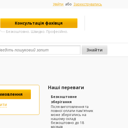
Увійти
або
Зареєструватись
Консультація фахівця
Безкоштовно. Швидко. Професійно.
Наші переваги
амовлення
Безкоштовне
зберігання
пити
Після виготовлення та
повної оплати пам'ятник
може зберігатись на
нашому складі
безкоштовно до 18
місяців