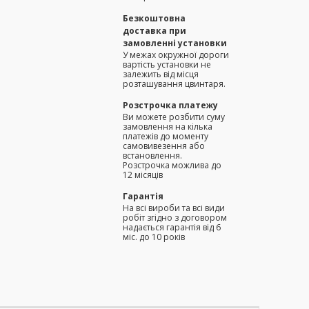
Безкоштовна
доставка при
замовленні установки
У межах окружної дороги
вартість установки не
залежить від місця
розташування цвинтаря.
Розстрочка платежу
Ви можете розбити суму
замовлення на кілька
платежів до моменту
самовивезення або
встановлення.
Розстрочка можлива до
12 місяців
Гарантія
На всі вироби та всі види
робіт згідно з договором
надається гарантія від 6
міс. до 10 років