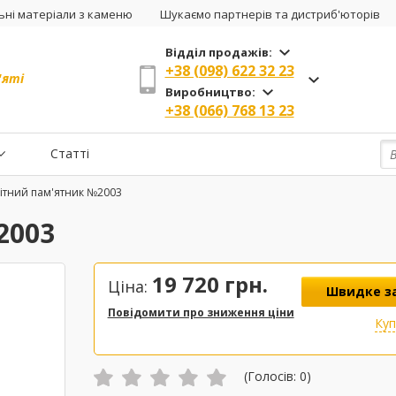
ні матеріали з каменю
Шукаємо партнерів та дистриб'юторів
Відділ продажів:
+38 (098) 622 32 23
'яті
Виробництво:
+38 (066) 768 13 23
Статті
ітний пам'ятник №2003
2003
19 720
грн.
Ціна:
Швидке з
Повідомити про зниження ціни
Ку
(Голосів:
0
)