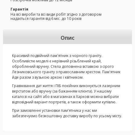
Гарантія
На всі вироби та всі види робіт згідно з договором
надається гарантія від 6 міс. до 10 років
Опис
Красивий подвійний пам'ятник з чорного граніту.
Особливістю моделі є нерівний різьблений край,
оброблений вручну. Стела доповнена вставкою з сірого
Лезниковського граніту з православним хрестом. Пам'ятник
йде разом з вузькою аркою і квітником.
Гравіювання дат життя і ПІБ покійних виконується лазерним
верстатом або вручну (за бажанням клієнта). У нашому
каталозі на сайті або в магазинах в Харкові можна вибрати
відповідний варіант портретів, а також оформити купівлю.
При замовленні установки пам'ятника у нас ми
забезпечуємо безкоштовну доставку виробу по усьому місту.