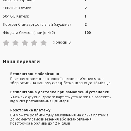
100-10-5 Квітник
2
50-10-5 Квітник
1
Портрет Стандарт до плечей (студійне)
2
Фіо дати Символ (шрифт № 2)
100
(Голосів:
0
)
Наші переваги
Безкоштовне зберігання
Після виготовлення та повної оплати пам'ятник може
зберігатись на нашому складі безкоштовно до 18 місяців
Безкоштовна доставка при замовленні установки
У межах окружної дороги вартість установки не залежить
від місця розташування цвинтаря.
Розстрочка платежу
Ви можете розбити суму замовлення на кілька платежів
до моменту самовивезення або встановлення.
Розстрочка можлива до 12 місяців