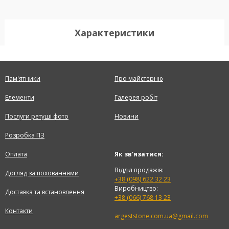
Характеристики
Пам'ятники
Про майстерню
Елементи
Галерея робіт
Послуги ретуші фото
Новини
Розробка ПЗ
Оплата
Як зв'язатися:
Відділ продажів:
Догляд за похованнями
+38 (098) 622 32 23
Виробництво:
Доставка та встановлення
+38 (066) 768 13 23
Контакти
argeststone.com.ua@gmail.com