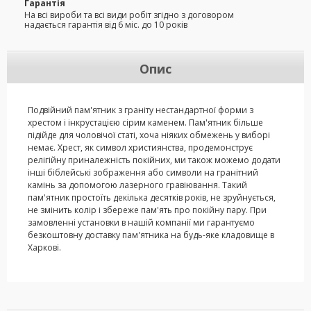
Гарантія
На всі вироби та всі види робіт згідно з договором
надається гарантія від 6 міс. до 10 років
Опис
Подвійний пам'ятник з граніту нестандартної форми з
хрестом і інкрустацією сірим каменем. Пам'ятник більше
підійде для чоловічої статі, хоча ніяких обмежень у виборі
немає. Хрест, як символ християнства, продемонструє
релігійну приналежність покійних, ми також можемо додати
інші біблейські зображення або символи на гранітний
камінь за допомогою лазерного гравіювання. Такий
пам'ятник простоїть декілька десятків років, не зруйнується,
не змінить колір і збереже пам'ять про покійну пару. При
замовленні установки в нашій компанії ми гарантуємо
безкоштовну доставку пам'ятника на будь-яке кладовище в
Харкові.