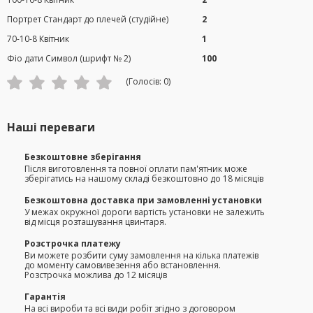
Портрет Стандарт до плечей (студійне)
2
70-10-8 Квітник
1
Фіо дати Символ (шрифт № 2)
100
(Голосів:
0
)
Наші переваги
Безкоштовне зберігання
Після виготовлення та повної оплати пам'ятник може
зберігатись на нашому складі безкоштовно до 18 місяців
Безкоштовна доставка при замовленні установки
У межах окружної дороги вартість установки не залежить
від місця розташування цвинтаря.
Розстрочка платежу
Ви можете розбити суму замовлення на кілька платежів
до моменту самовивезення або встановлення.
Розстрочка можлива до 12 місяців
Гарантія
На всі вироби та всі види робіт згідно з договором