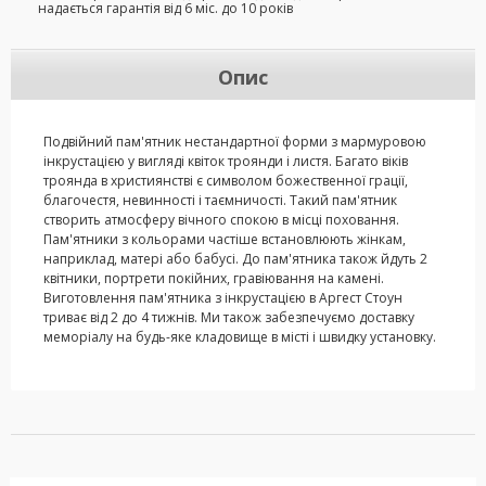
надається гарантія від 6 міс. до 10 років
Опис
Подвійний пам'ятник нестандартної форми з мармуровою
інкрустацією у вигляді квіток троянди і листя. Багато віків
троянда в християнстві є символом божественної грації,
благочестя, невинності і таємничості. Такий пам'ятник
створить атмосферу вічного спокою в місці поховання.
Пам'ятники з кольорами частіше встановлюють жінкам,
наприклад, матері або бабусі. До пам'ятника також йдуть 2
квітники, портрети покійних, гравіювання на камені.
Виготовлення пам'ятника з інкрустацією в Аргест Стоун
триває від 2 до 4 тижнів. Ми також забезпечуємо доставку
меморіалу на будь-яке кладовище в місті і швидку установку.