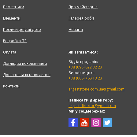
Пам'ятники
Про майстерню
Елементи
Галерея робіт
Послуги ретуші фото
Новини
Розробка ПЗ
Оплата
Як зв'язатися:
Відділ продажів:
Догляд за похованнями
+38 (098) 622 32 23
Виробництво:
Доставка та встановлення
+38 (066) 768 13 23
Контакти
argeststone.com.ua@gmail.com
Написати директору:
argest.direktor@gmail.com
Ми у соцмережах: