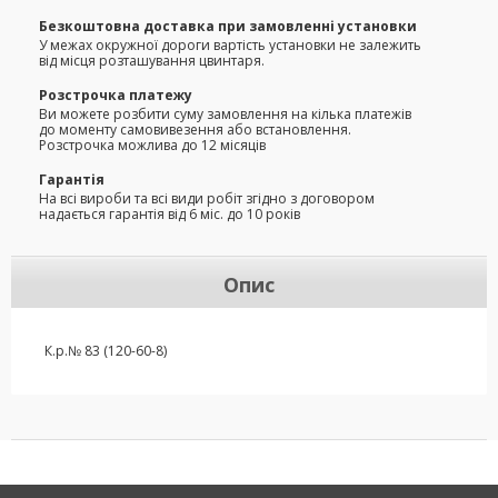
Безкоштовна доставка при замовленні установки
У межах окружної дороги вартість установки не залежить
від місця розташування цвинтаря.
Розстрочка платежу
Ви можете розбити суму замовлення на кілька платежів
до моменту самовивезення або встановлення.
Розстрочка можлива до 12 місяців
Гарантія
На всі вироби та всі види робіт згідно з договором
надається гарантія від 6 міс. до 10 років
Опис
К.р.№ 83 (120-60-8)