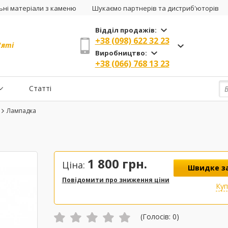
ні матеріали з каменю
Шукаємо партнерів та дистриб'юторів
Відділ продажів:
+38 (098) 622 32 23
'яті
Виробництво:
+38 (066) 768 13 23
Статті
Лампадка
1 800
грн.
Ціна:
Швидке з
Повідомити про зниження ціни
Ку
(Голосів:
0
)