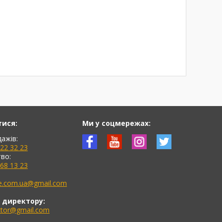
тися:
Ми у соцмережах:
дажів:
622 32 23
во:
768 13 23
ne.com.ua@gmail.com
 директору:
ektor@gmail.com