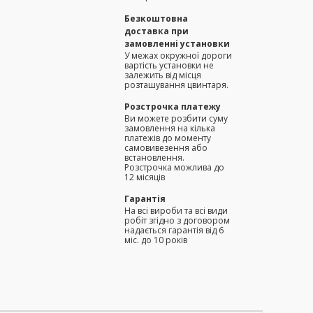
Безкоштовна
доставка при
замовленні установки
У межах окружної дороги
вартість установки не
залежить від місця
розташування цвинтаря.
Розстрочка платежу
Ви можете розбити суму
замовлення на кілька
платежів до моменту
самовивезення або
встановлення.
Розстрочка можлива до
12 місяців
Гарантія
На всі вироби та всі види
робіт згідно з договором
надається гарантія від 6
міс. до 10 років