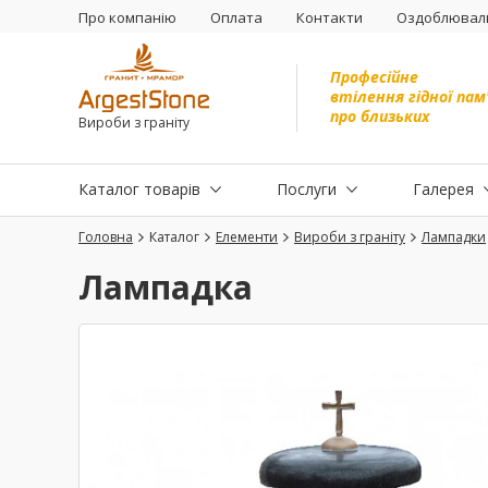
Про компанію
Оплата
Контакти
Оздоблюваль
Професійне
втілення гідної пам
про близьких
Вироби з граніту
Каталог товарів
Послуги
Галерея
Головна
Каталог
Елементи
Вироби з граніту
Лампадки
Лампадка