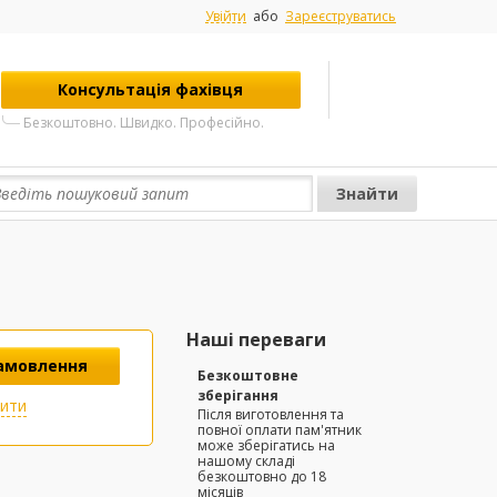
Увійти
або
Зареєструватись
Консультація фахівця
Безкоштовно. Швидко. Професійно.
Наші переваги
амовлення
Безкоштовне
зберігання
пити
Після виготовлення та
повної оплати пам'ятник
може зберігатись на
нашому складі
безкоштовно до 18
місяців