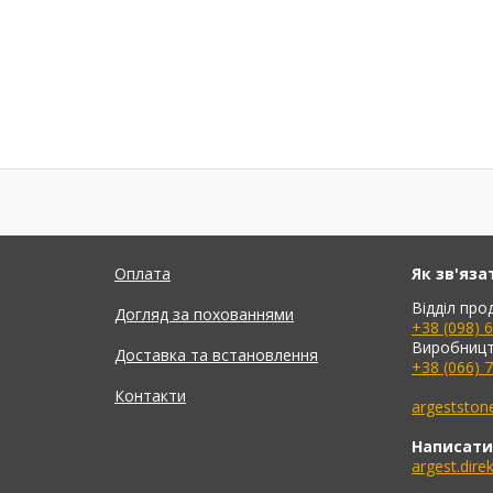
Оплата
Як зв'яза
Відділ про
Догляд за похованнями
+38 (098) 
Виробницт
Доставка та встановлення
+38 (066) 
Контакти
argeststo
Написати
argest.dir