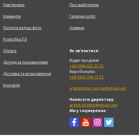
Пам'ятники
Про майстерню
Елементи
Галерея робіт
Послуги ретуші фото
Новини
Розробка ПЗ
Оплата
Як зв'язатися:
Відділ продажів:
Догляд за похованнями
+38 (098) 622 32 23
Виробництво:
Доставка та встановлення
+38 (066) 768 13 23
Контакти
argeststone.com.ua@gmail.com
Написати директору:
argest.direktor@gmail.com
Ми у соцмережах: