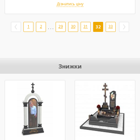
Дізнатись ціну
1
2
29
30
31
32
33
. . .
Знижки