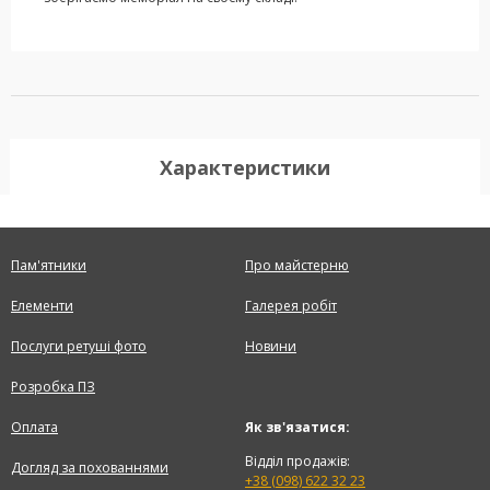
Характеристики
Пам'ятники
Про майстерню
Елементи
Галерея робіт
Послуги ретуші фото
Новини
Розробка ПЗ
Оплата
Як зв'язатися:
Відділ продажів:
Догляд за похованнями
+38 (098) 622 32 23