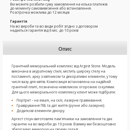
Ви можете розбити суму замовлення на кілька платежів
до моменту самовивезення або встановлення.
Розстрочка можлива до 12 місяців
Гарантія
На всі вироби та всі види робіт згідно з договором
надається гарантія від 6 міс. до 10 років
Опис
Гранітний меморіальний комплекс від Argest Stone. Модель
виконана в акуратному стилі, містить широку стелу на
постаменті, арку з квітником та декоративні елементи, у тому
числі вазу для квітів. Композиція встановлена ​​на надійній
гранітній плиті, позначена невеликою огорожею із кулями.
Для цього меморіального комплексу клієнт може підібрати:
Портрет – на емалі, на склі, лазерне гравіювання;
Гравірування ПІБ та дат життя (ручне або лазерне);
Додаткові елементи декору.
Аргест стоун виготовляє пам'ятники на замовлення та дає
гарантію на всі вироби до 10 років. Взимку ми безкоштовно
зберігаємо меморіал на своєму складі.