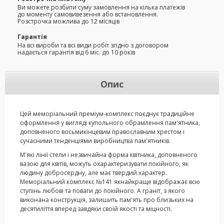
Ви можете розбити суму замовлення на кілька платежів
до моменту самовивезення або встановлення.
Розстрочка можлива до 12 місяців
Гарантія
На всі вироби та всі види робіт згідно з договором
надається гарантія від 6 міс. до 10 років
Опис
Цей меморіальний преміум-комплекс поєднує традиційне
оформлення у вигляді купольного обрамлення пам'ятника,
доповненого восьмикінцевим православним хрестом і
сучасними тенденціями виробництва пам'ятників.
М'які лінії стели і незвичайна форма квітника, доповненого
вазою для квітів, можуть охарактеризувати покійного, як
людину добросердну, але має твердий характер.
Меморіальний комплекс №141 якнайкраще відображає всю
ступінь любові та поваги до покійного. А граніт, з якого
виконана конструкція, залишить пам'ять про близьких на
десятиліття вперед завдяки своїй якості та міцності.