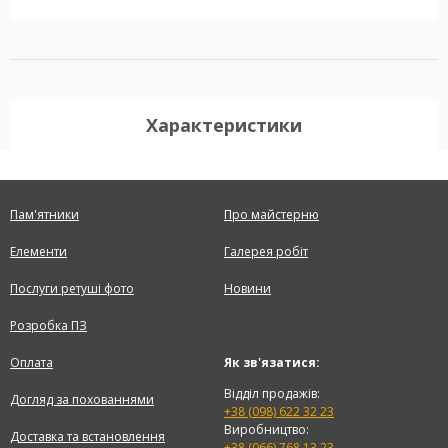
Характеристики
Пам'ятники
Про майстерню
Елементи
Галерея робіт
Послуги ретуші фото
Новини
Розробка ПЗ
Оплата
Як зв'язатися:
Відділ продажів:
Догляд за похованнями
+38 (098) 622 32 23
Виробництво:
Доставка та встановлення
+38 (066) 768 13 23