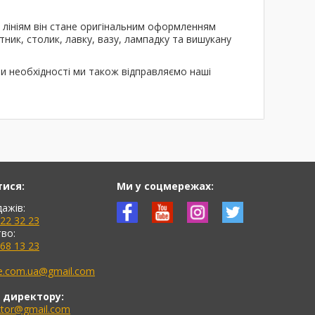
 лініям він стане оригінальним оформленням
ник, столик, лавку, вазу, лампадку та вишукану
ри необхідності ми також відправляємо наші
тися:
Ми у соцмережах:
дажів:
622 32 23
во:
768 13 23
ne.com.ua@gmail.com
 директору:
ektor@gmail.com