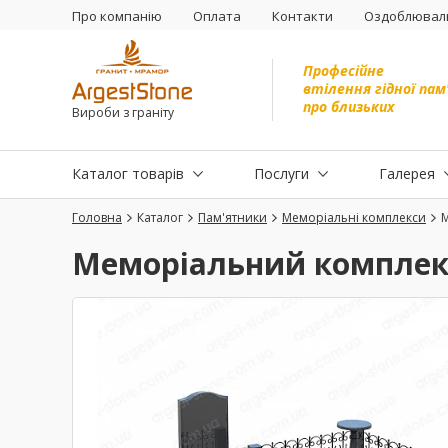
Про компанію
Оплата
Контакти
Оздоблюваль
Професійне
втілення гідної пам
про близьких
Вироби з граніту
Каталог товарів
Послуги
Галерея
Головна
Каталог
Пам'ятники
Меморіальні комплекси
Меморіальний комплек