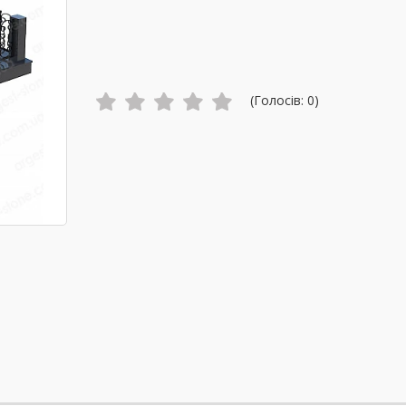
(Голосів:
0
)