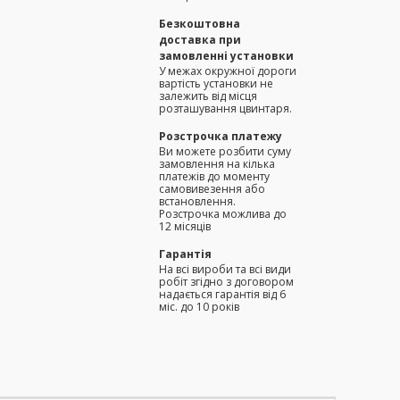
Безкоштовна
доставка при
замовленні установки
У межах окружної дороги
вартість установки не
залежить від місця
розташування цвинтаря.
Розстрочка платежу
Ви можете розбити суму
замовлення на кілька
платежів до моменту
самовивезення або
встановлення.
Розстрочка можлива до
12 місяців
Гарантія
На всі вироби та всі види
робіт згідно з договором
надається гарантія від 6
міс. до 10 років