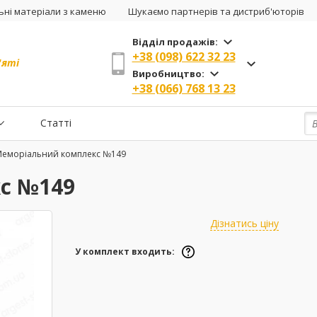
ні матеріали з каменю
Шукаємо партнерів та дистриб'юторів
Відділ продажів:
+38 (098) 622 32 23
'яті
Виробництво:
+38 (066) 768 13 23
Статті
Меморіальний комплекс №149
с №149
Дізнатись ціну
У комплект входить: