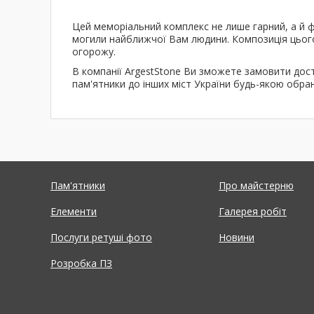
Цей меморіальний комплекс не лише гарний, а й 
могили найближчої Вам людини. Композиція цього 
огорожу.
В компанії ArgestStone Ви зможете замовити дост
пам'ятники до інших міст України будь-якою об
Пам'ятники
Про майстерню
Елементи
Галерея робіт
Послуги ретуші фото
Новини
Розробка ПЗ