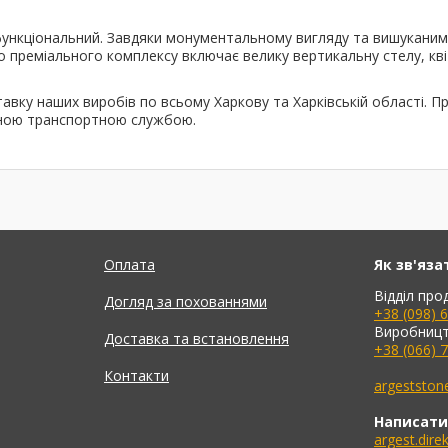
функціональний. Завдяки монументальному вигляду та вишуканим
преміального комплексу включає велику вертикальну стелу, квіт
авку наших виробів по всьому Харкову та Харківській області. П
раною транспортною службою.
Оплата
Як зв'яза
Відділ про
Догляд за похованнями
+38 (098) 
Виробницт
Доставка та встановлення
+38 (066) 
Контакти
argeststo
Написати
argest.dir