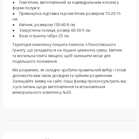
● Пам'ятник, виготовлений за індивідуальним ескізом у
формі полум'я;
● Прямокутна підставка під пам'ятник розміром 70-20-15
см;
● Квітник, розміром 100-60-8 см;
● Закруглена полиця, розмір 60-30-5 см;
● Ваза із граніту габро 25 см.
Територія комплексу покрита плиткою з Покостівського
граніту, що укладається на піщано-цементну суміш. Квітник
та могильна плита зміщені, щоб залишити місце для
подальшого поховання.
Ми розуміємо, як складно зробити правильний вибір і готові
допомогти вам своїм досвідом та чуйним розумінням.
Залишайте заявку на сайті. Наші фахівці проконсультують вас
з усіх питань щодо виготовлення та встановлення
меморіального комплексу №20.