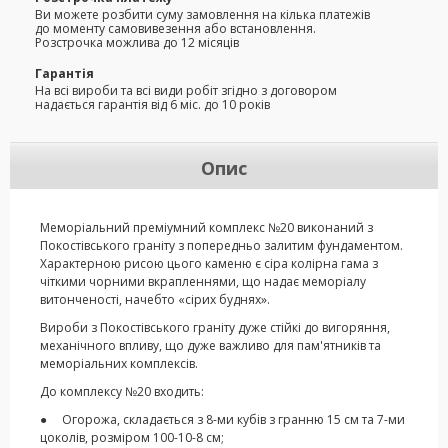
Ви можете розбити суму замовлення на кілька платежів
до моменту самовивезення або встановлення.
Розстрочка можлива до 12 місяців
Гарантія
На всі вироби та всі види робіт згідно з договором
надається гарантія від 6 міс. до 10 років
Опис
Меморіальний преміумний комплекс №20 виконаний з
Покостівського граніту з попередньо залитим фундаментом.
Характерною рисою цього каменю є сіра колірна гама з
чіткими чорними вкрапленнями, що надає меморіалу
витонченості, начебто «сірих буднях».
Вироби з Покостівського граніту дуже стійкі до вигоряння,
механічного впливу, що дуже важливо для пам'ятників та
меморіальних комплексів.
До комплексу №20 входить:
● Огорожа, складається з 8-ми кубів з гранню 15 см та 7-ми
цоколів, розміром 100-10-8 см;