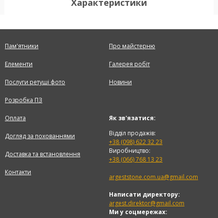
Характеристики
Пам'ятники
Про майстерню
Елементи
Галерея робіт
Послуги ретуші фото
Новини
Розробка ПЗ
Оплата
Як зв'язатися:
Відділ продажів:
Догляд за похованнями
+38 (098) 622 32 23
Виробництво:
Доставка та встановлення
+38 (066) 768 13 23
Контакти
argeststone.com.ua@gmail.com
Написати директору:
argest.direktor@gmail.com
Ми у соцмережах: