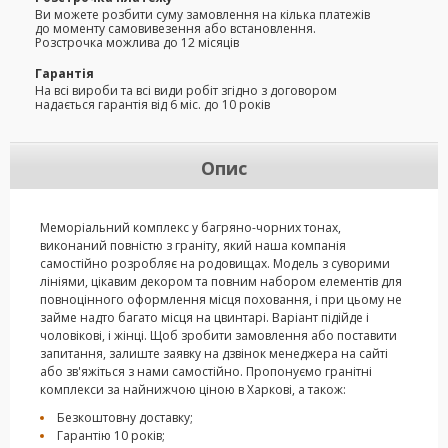
Ви можете розбити суму замовлення на кілька платежів
до моменту самовивезення або встановлення.
Розстрочка можлива до 12 місяців
Гарантія
На всі вироби та всі види робіт згідно з договором
надається гарантія від 6 міс. до 10 років
Опис
Меморіальний комплекс у багряно-чорних тонах,
виконаний повністю з граніту, який наша компанія
самостійно розробляє на родовищах. Модель з суворими
лініями, цікавим декором та повним набором елементів для
повноцінного оформлення місця поховання, і при цьому не
займе надто багато місця на цвинтарі. Варіант підійде і
чоловікові, і жінці. Щоб зробити замовлення або поставити
запитання, залиште заявку на дзвінок менеджера на сайті
або зв'яжіться з нами самостійно. Пропонуємо гранітні
комплекси за найнижчою ціною в Харкові, а також:
Безкоштовну доставку;
Гарантію 10 років;