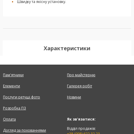
Швидку та якісну установку.
Характеристики
Пам'ятники
Про майстерню
Елементи
Галерея робіт
Послуги ретуші фото
Новини
Розробка ПЗ
Оплата
Як зв'язатися:
Відділ продажів:
Догляд за похованнями
+38 (098) 622 32 23