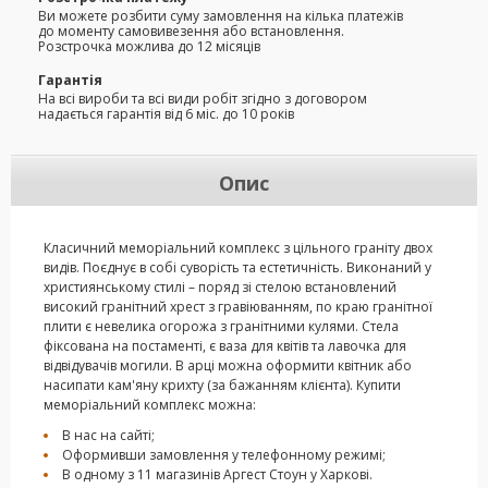
Ви можете розбити суму замовлення на кілька платежів
до моменту самовивезення або встановлення.
Розстрочка можлива до 12 місяців
Гарантія
На всі вироби та всі види робіт згідно з договором
надається гарантія від 6 міс. до 10 років
Опис
Класичний меморіальний комплекс з цільного граніту двох
видів. Поєднує в собі суворість та естетичність. Виконаний у
християнському стилі – поряд зі стелою встановлений
високий гранітний хрест з гравіюванням, по краю гранітної
плити є невелика огорожа з гранітними кулями. Стела
фіксована на постаменті, є ваза для квітів та лавочка для
відвідувачів могили. В арці можна оформити квітник або
насипати кам'яну крихту (за бажанням клієнта). Купити
меморіальний комплекс можна:
В нас на сайті;
Оформивши замовлення у телефонному режимі;
В одному з 11 магазинів Аргест Стоун у Харкові.