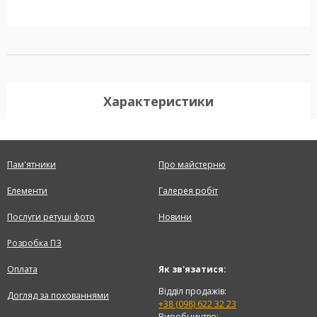
Характеристики
Пам'ятники
Про майстерню
Елементи
Галерея робіт
Послуги ретуші фото
Новини
Розробка ПЗ
Оплата
Як зв'язатися:
Відділ продажів:
Догляд за похованнями
+38 (098) 622 32 23
Виробництво: