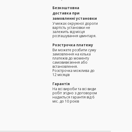
Безкоштовна
доставка при
замовленні установки
У межах окружної дороги
вартість установки не
залежить від місця
розташування цвинтаря.
Розстрочка платежу
Ви можете розбити суму
замовлення на кілька
платежів до моменту
самовивезення або
встановлення.
Розстрочка можлива до
12 місяців
Гарантія
На всі вироби та всі види
робіт згідно з договором
надається гарантія від 6
міс. до 10 років