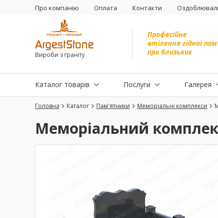
Про компанію
Оплата
Контакти
Оздоблюваль
Професійне
втілення гідної пам
про близьких
Вироби з граніту
Каталог товарів
Послуги
Галерея
Головна
Каталог
Пам'ятники
Меморіальні комплекси
Меморіальний комплек