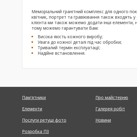
Меморіальний гранітний комплекс для одного покій
квітник, портрет та гравіювання також входять 
клієнта ми також можемо додати інші елементи, н
тому можемо гарантувати Вам:
Висока якість кожного виробу;
Увага до кожної деталі під час обробки;
Тривалий термін експлуатації;
Надійне встановлення.
Пам'ятники
Про майстерню
Елементи
Галерея робіт
Послуги ретуші фото
Новини
Розробка ПЗ