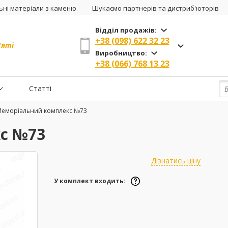
ні матеріали з каменю
Шукаємо партнерів та дистриб'юторів
Відділ продажів:
+38 (098) 622 32 23
'яті
Виробництво:
+38 (066) 768 13 23
Статті
Меморіальний комплекс №73
с №73
Дізнатись ціну
У комплект входить: