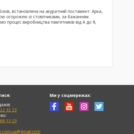
оків, встановлена ​​на акуратний постамент. Арка,
кою огорожею зі стовпчиками, за бажанням
мо процес виробництва пам'ятників від А до Я,
тися:
Ми у соцмережах:
дажів:
622 32 23
во:
768 13 23
ne.com.ua@gmail.com