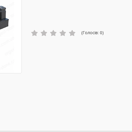
(Голосів:
0
)