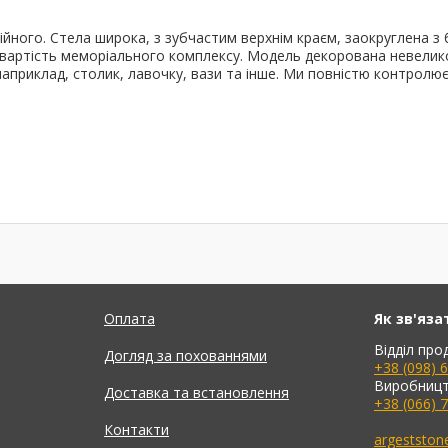
ного. Стела широка, з зубчастим верхнім краєм, заокруглена з б
у вартість меморіального комплексу. Модель декорована невели
априклад, столик, лавочку, вази та інше. Ми повністю контролює
Оплата
Як зв'яза
Відділ про
Догляд за похованнями
+38 (098) 
Виробницт
Доставка та встановлення
+38 (066) 
Контакти
argeststo