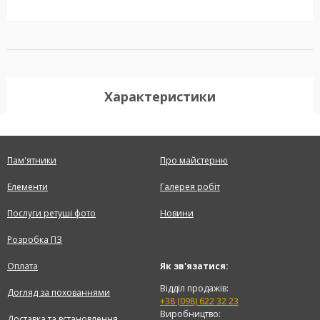
Характеристики
Пам'ятники
Про майстерню
Елементи
Галерея робіт
Послуги ретуші фото
Новини
Розробка ПЗ
Оплата
Як зв'язатися:
Відділ продажів:
Догляд за похованнями
+38 (098) 622 32 23
Виробництво:
Доставка та встановлення