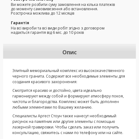
Ви можете розбити суму замовлення на кілька платежів
до моменту самовивезення або встановлення.
Розстрочка можлива до 12 місяців
Гарантія
На всі вироби та всі види робіт згідно з договором
надається гарантія від 6 міс. до 10 років
Опис
Элитный мемориальный комплекс из высококачественного
черного гранита. Содержит все необходимые элементы для
создания красивого захоронения:
Смотрится красиво и достойно, цвета идеально
гармонируют между собой и формируют атмосферу покоя,
чистоты и благородства. Комплекс может быть дополнен
любыми элементами по Вашему желанию.
Специалисты Аргест Стоун также нанесут необходимый
рисунок на памятник или другие элементы с помощью
лазерной гравировки. Чтобы сделать заказ или получить
консультацию, свяжитесь с нами по телефону или на сайте.