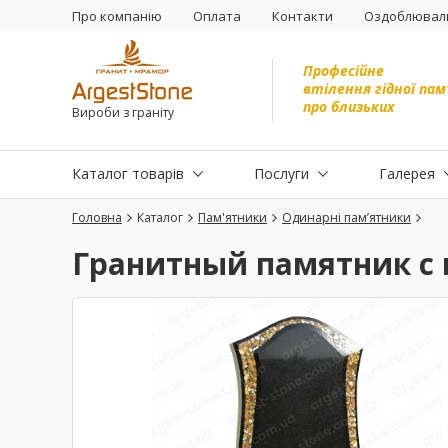
Про компанію
Оплата
Контакти
Оздоблюваль
Професійне
втілення гідної пам
про близьких
Вироби з граніту
Каталог товарів
Послуги
Галерея
Головна
Каталог
Пам'ятники
Одинарні пам’ятники
Гранитный памятник с