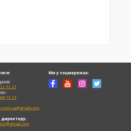
тися:
Ми у соцмережах:
дажів:
622 32 23
во:
768 13 23
ne.com.ua@gmail.com
 директору:
ektor@gmail.com