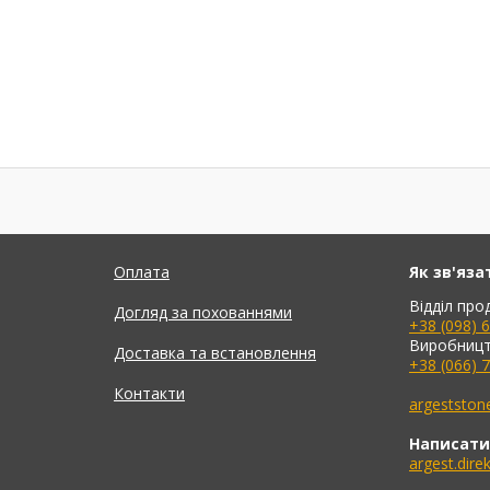
Оплата
Як зв'яза
Відділ про
Догляд за похованнями
+38 (098) 
Виробницт
Доставка та встановлення
+38 (066) 
Контакти
argeststo
Написати
argest.dir