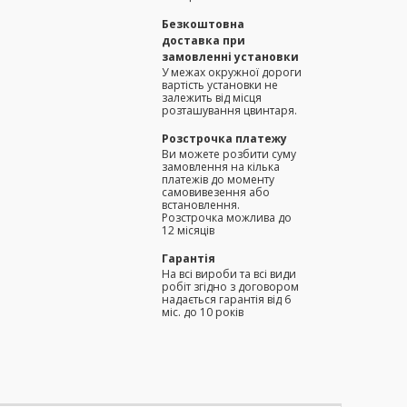
Безкоштовна
доставка при
замовленні установки
У межах окружної дороги
вартість установки не
залежить від місця
розташування цвинтаря.
Розстрочка платежу
Ви можете розбити суму
замовлення на кілька
платежів до моменту
самовивезення або
встановлення.
Розстрочка можлива до
12 місяців
Гарантія
На всі вироби та всі види
робіт згідно з договором
надається гарантія від 6
міс. до 10 років