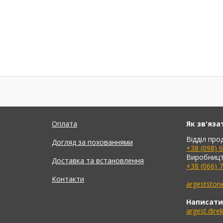
Оплата
Як зв'яза
Відділ про
Догляд за похованнями
+38 (098) 
Виробницт
Доставка та встановлення
+38 (066) 
Контакти
argeststo
Написати
argest.dir