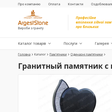
Про компанію
Оплата
Контакти
Оздоблюваль
Професійне
втілення гідної пам
про близьких
Вироби з граніту
Каталог товарів
Послуги
Галерея
Головна
Каталог
Пам'ятники
Одинарні пам’ятники
Гранитный памятник с