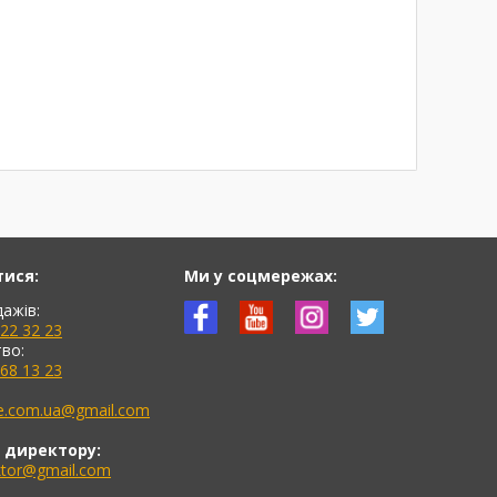
тися:
Ми у соцмережах:
дажів:
622 32 23
во:
768 13 23
ne.com.ua@gmail.com
 директору:
ektor@gmail.com