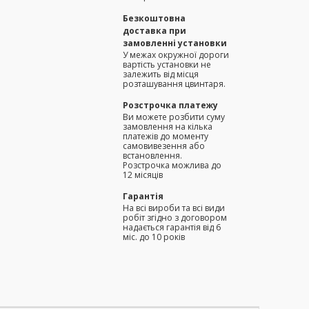
Безкоштовна
доставка при
замовленні установки
У межах окружної дороги
вартість установки не
залежить від місця
розташування цвинтаря.
Розстрочка платежу
Ви можете розбити суму
замовлення на кілька
платежів до моменту
самовивезення або
встановлення.
Розстрочка можлива до
12 місяців
Гарантія
На всі вироби та всі види
робіт згідно з договором
надається гарантія від 6
міс. до 10 років