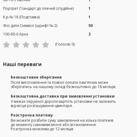
Портрет Стандарт до плечей (студійне)
1
К.р.№ 18 (Подставка)
1
Фіо дати Символ (шрифт № 2)
50
100-60-6 Арка
2
(Голосів:
0
)
Наші переваги
Безкоштовне зберігання
Після виготовлення та повної оплати пам'ятник може
зберігатись на нашому складі безкоштовно до 18 місяців
Безкоштовна доставка при замовленні установки
У межах окружної дороги вартість установки не залежить
від місця розташування цвинтаря.
Розстрочка платежу
Ви можете розбити суму замовлення на кілька платежів
до моменту самовивезення або встановлення.
Розстрочка можлива до 12 місяців