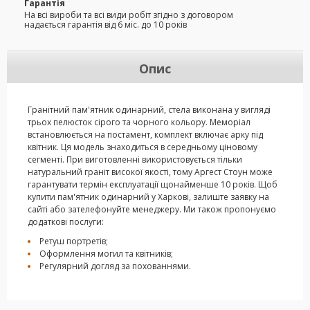
Гарантія
На всі вироби та всі види робіт згідно з договором
надається гарантія від 6 міс. до 10 років
Опис
Гранітний пам'ятник одинарний, стела виконана у вигляді
трьох пелюсток сірого та чорного кольору. Меморіал
встановлюється на постамент, комплект включає арку під
квітник. Ця модель знаходиться в середньому ціновому
сегменті. При виготовленні використовується тільки
натуральний граніт високої якості, тому Аргест Стоун може
гарантувати термін експлуатації щонайменше 10 років. Щоб
купити пам'ятник одинарний у Харкові, залиште заявку на
сайті або зателефонуйте менеджеру. Ми також пропонуємо
додаткові послуги:
Ретуш портретів;
Оформлення могил та квітників;
Регулярний догляд за похованнями.