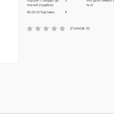
Портрет Стандарт до
1
Фіо дати Символ 
плечей (студійне)
№ 2)
80-20-20 Підставка
1
(Голосів:
0
)