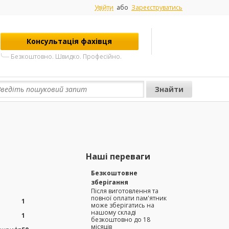
Увійти
або
Зареєструватись
Консультація фахівця
Безкоштовно. Швидко. Професійно.
Наші переваги
Безкоштовне
зберігання
Після виготовлення та
повної оплати пам'ятник
1
може зберігатись на
нашому складі
1
безкоштовно до 18
місяців