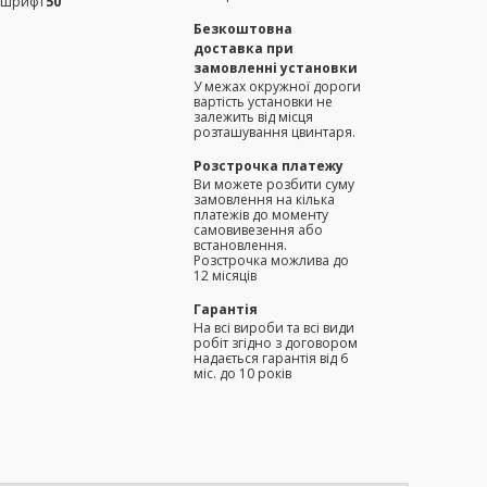
(шрифт
50
Безкоштовна
доставка при
замовленні установки
У межах окружної дороги
вартість установки не
залежить від місця
розташування цвинтаря.
Розстрочка платежу
Ви можете розбити суму
замовлення на кілька
платежів до моменту
самовивезення або
встановлення.
Розстрочка можлива до
12 місяців
Гарантія
На всі вироби та всі види
робіт згідно з договором
надається гарантія від 6
міс. до 10 років