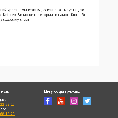
ений хрест. Композиція доповнена інкрустацією
ика. Квітник Ви можете оформити самостійно або
у схожому стилі:
тися:
Ми у соцмережах:
дажів:
622 32 23
во:
768 13 23