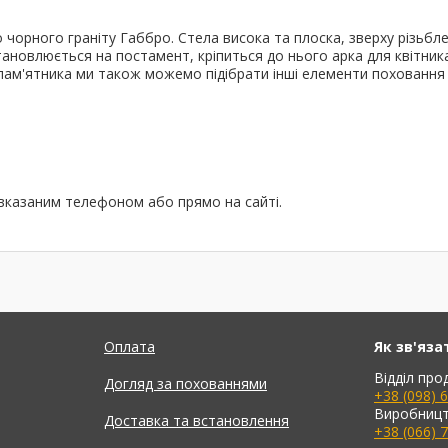
 чорного граніту Габбро. Стела висока та плоска, зверху різьбл
становлюється на постамент, кріпиться до нього арка для квітн
 пам'ятника ми також можемо підібрати інші елементи поховання 
 вказаним телефоном або прямо на сайті.
Оплата
Як зв'яза
Відділ про
Догляд за похованнями
+38 (098) 
Виробницт
Доставка та встановлення
+38 (066) 