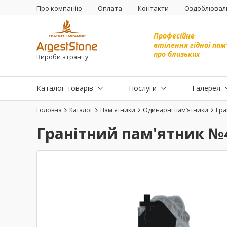
Про компанію
Оплата
Контакти
Оздоблюваль
Професійне
втілення гідної пам
про близьких
Вироби з граніту
Каталог товарів
Послуги
Галерея
Головна
Каталог
Пам'ятники
Одинарні пам’ятники
Гра
Гранітний пам'ятник №