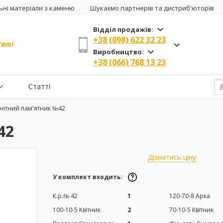
ні матеріали з каменю
Шукаємо партнерів та дистриб'юторів
Відділ продажів:
+38 (098) 622 32 23
'яті
Виробництво:
+38 (066) 768 13 23
Статті
нітний пам'ятник №42
42
Дізнатись ціну
У комплект входить:
К.р.№ 42
1
120-70-8 Арка
100-10-5 Квітник
2
70-10-5 Квітник