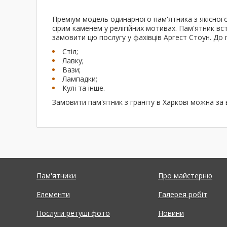
Преміум модель одинарного пам'ятника з якісного
сірим каменем у релігійних мотивах. Пам'ятник в
замовити цю послугу у фахівців Аргест Стоун. До
Стіл;
Лавку;
Вази;
Лампадки;
Кулі та інше.
Замовити пам'ятник з граніту в Харкові можна за
Пам'ятники
Про майстерню
Елементи
Галерея робіт
Послуги ретуші фото
Новини