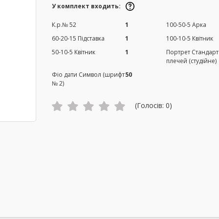
У комплект входить:
К.р.№ 52
1
100-50-5 Арка
60-20-15 Підставка
1
100-10-5 Квітник
50-10-5 Квітник
1
Портрет Стандарт
плечей (студійне)
Фіо дати Символ (шрифт
50
№ 2)
(Голосів:
0
)