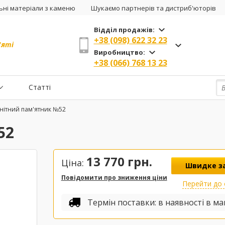
ні матеріали з каменю
Шукаємо партнерів та дистриб'юторів
Відділ продажів:
+38 (098) 622 32 23
'яті
Виробництво:
+38 (066) 768 13 23
Статті
нітний пам'ятник №52
52
13 770
грн.
Ціна:
Швидке з
Повідомити про зниження ціни
Перейти до
Термін поставки: в наявності в ма