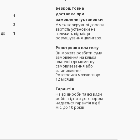
Безкоштовна
доставка при
1
замовленні установки
2
У межах окружної дороги
вартість установки не
 до
1
залежить від місця
розташування цвинтаря.
Розстрочка платежу
Ви можете розбити суму
замовлення на кілька
платежів до моменту
самовивезення або
встановлення.
Розстрочка можлива до
12 місяців
Гарантія
На всі вироби та всі види
робіт згідно з договором
надається гарантія від 6
міс. до 10 років