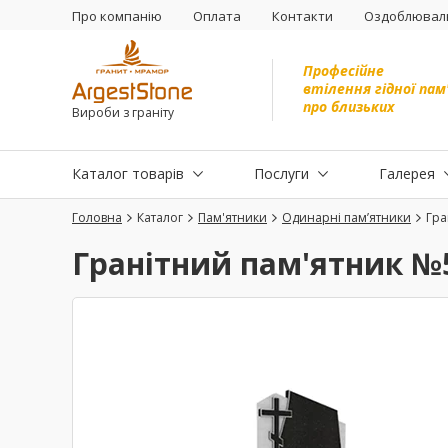
Про компанію
Оплата
Контакти
Оздоблюваль
Професійне
втілення гідної пам
про близьких
Вироби з граніту
Каталог товарів
Послуги
Галерея
Головна
Каталог
Пам'ятники
Одинарні пам’ятники
Гра
Гранітний пам'ятник №