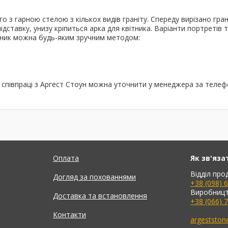
о з гарною стелою з кількох видів граніту. Спереду вирізано гра
дставку, унизу кріпиться арка для квітника. Варіанти портретів т
ятник можна будь-яким зручним методом:
в співпраці з Аргест Стоун можна уточнити у менеджера за теле
Оплата
Як зв'яза
Відділ про
Догляд за похованнями
+38 (098) 
Виробницт
Доставка та встановлення
+38 (066) 
Контакти
argeststo