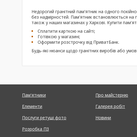
Недорогий гранітний пам'ятник на одного покійног
без надмірностей. Пам'ятник встановлюється на пі
також у наших магазинах у Харкові. Купити пам'
Сплатити карткою на сайті;
Готівкою у магазині;
Оформити розстрочку від ПриватБанк.
Будь-які нюанси щодо гранітних виробів або умо
Пам'ятники
Про майстерню
Елементи
Галерея робіт
Послуги ретуші фото
Новини
Розробка ПЗ