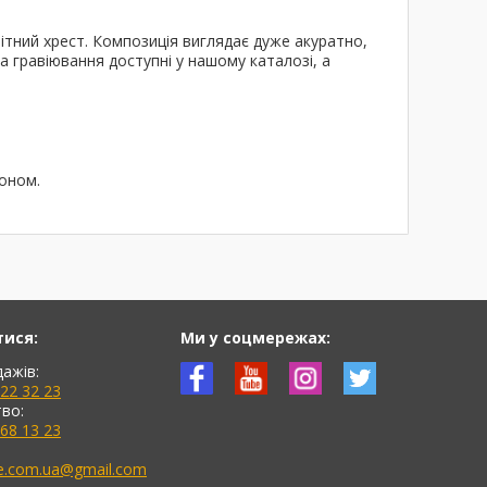
нітний хрест. Композиція виглядає дуже акуратно,
а гравіювання доступні у нашому каталозі, а
фоном.
тися:
Ми у соцмережах:
дажів:
622 32 23
во:
768 13 23
ne.com.ua@gmail.com