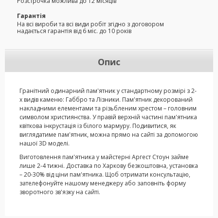
Розстрочка можлива до 12 місяців
Гарантія
На всі вироби та всі види робіт згідно з договором
надається гарантія від 6 міс. до 10 років
Опис
Гранітний одинарний пам'ятник у стандартному розмірі з 2-
х видів каменю: Габбро та Лізники. Пам'ятник декорований
накладними елементами та різьбленим хрестом – головним
символом християнства. У правій верхній частині пам'ятника
квіткова інкрустація із білого мармуру. Подивитися, як
виглядатиме пам'ятник, можна прямо на сайті за допомогою
нашої 3D моделі.
Виготовлення пам'ятника у майстерні Аргест Стоун займе
лише 2-4 тижні. Доставка по Харкову безкоштовна, установка
– 20-30% від ціни пам'ятника. Щоб отримати консультацію,
зателефонуйте нашому менеджеру або заповніть форму
зворотного зв'язку на сайті.