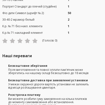
Портрет Стандарт до плечей (студійне)
1
Фіо дати Символ (шрифт № 2)
50
30-40-2 мрамор белый
2
К.р. № 71 без накл. елемента
1
К.р.№ 71 накладний елемент
1
(Голосів:
0
)
Наші переваги
Безкоштовне зберігання
Після виготовлення та повної оплати пам'ятник може
зберігатись на нашому складі безкоштовно до 18 місяців
Безкоштовна доставка при замовленні установки
У межах окружної дороги вартість установки не залежить
від місця розташування цвинтаря.
Розстрочка платежу
Ви можете розбити суму замовлення на кілька платежів
до моменту самовивезення або встановлення.