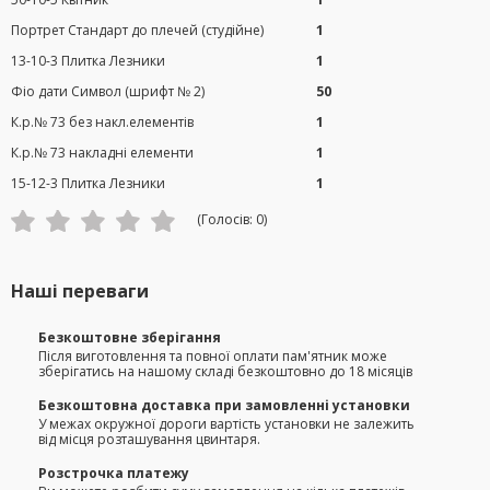
Портрет Стандарт до плечей (студійне)
1
13-10-3 Плитка Лезники
1
Фіо дати Символ (шрифт № 2)
50
К.р.№ 73 без накл.елементів
1
К.р.№ 73 накладні елементи
1
15-12-3 Плитка Лезники
1
(Голосів:
0
)
Наші переваги
Безкоштовне зберігання
Після виготовлення та повної оплати пам'ятник може
зберігатись на нашому складі безкоштовно до 18 місяців
Безкоштовна доставка при замовленні установки
У межах окружної дороги вартість установки не залежить
від місця розташування цвинтаря.
Розстрочка платежу