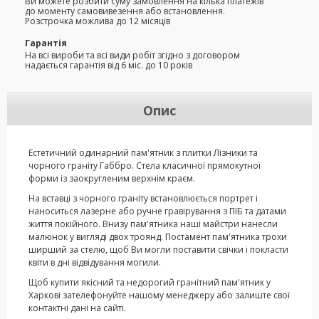
Ви можете розбити суму замовлення на кілька платежів
до моменту самовивезення або встановлення.
Розстрочка можлива до 12 місяців
Гарантія
На всі вироби та всі види робіт згідно з договором
надається гарантія від 6 міс. до 10 років
Опис
Естетичний одинарний пам'ятник з плитки Лізники та
чорного граніту Габбро. Стела класичної прямокутної
форми із заокругленим верхнім краєм.
На вставці з чорного граніту встановлюється портрет і
наноситься лазерне або ручне гравірування з ПІБ та датами
життя покійного. Внизу пам'ятника наші майстри нанесли
малюнок у вигляді двох троянд. Постамент пам'ятника трохи
ширший за стелю, щоб Ви могли поставити свічки і покласти
квіти в дні відвідування могили.
Щоб купити якісний та недорогий гранітний пам'ятник у
Харкові зателефонуйте нашому менеджеру або залиште свої
контактні дані на сайті.