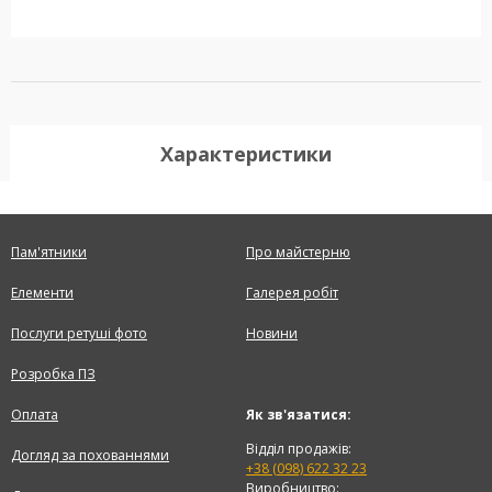
Характеристики
Пам'ятники
Про майстерню
Елементи
Галерея робіт
Послуги ретуші фото
Новини
Розробка ПЗ
Оплата
Як зв'язатися:
Відділ продажів:
Догляд за похованнями
+38 (098) 622 32 23
Виробництво: