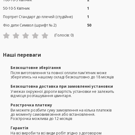
50-10-5 Квітник
1
Портрет Стандарт до плечей (студійне)
1
Фіо дати Символ (шрифт № 2)
50
(Голосів:
0
)
Наші переваги
Безкоштовне зберігання
Після виготовлення та повної оплати пам'ятник може
зберігатись на нашому складі безкоштовно до 18 місяців
Безкоштовна доставка при замовленні установки
У межах окружної дороги вартість установки не залежить
від місця розташування цвинтаря.
Розстрочка платежу
Ви можете розбити суму замовлення на кілька платежів
до моменту самовивезення або встановлення.
Розстрочка можлива до 12 місяців
Гарантія
На всі вироби та всі види робіт згідно з договором