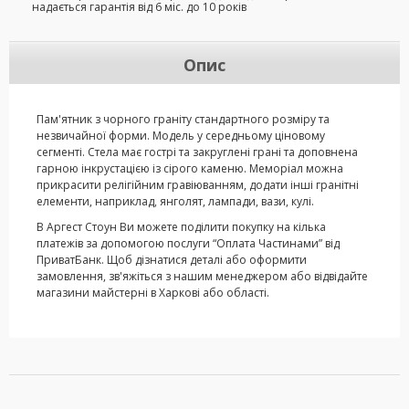
надається гарантія від 6 міс. до 10 років
Опис
Пам'ятник з чорного граніту стандартного розміру та
незвичайної форми. Модель у середньому ціновому
сегменті. Стела має гострі та закруглені грані та доповнена
гарною інкрустацією із сірого каменю. Меморіал можна
прикрасити релігійним гравіюванням, додати інші гранітні
елементи, наприклад, янголят, лампади, вази, кулі.
В Аргест Стоун Ви можете поділити покупку на кілька
платежів за допомогою послуги “Оплата Частинами” від
ПриватБанк. Щоб дізнатися деталі або оформити
замовлення, зв'яжіться з нашим менеджером або відвідайте
магазини майстерні в Харкові або області.