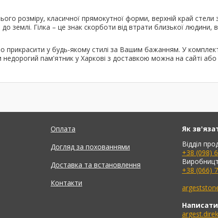
ього розміру, класичної прямокутної форми, верхній край стели
я до землі. Гілка – це знак скорботи від втрати близької людини
мо прикрасити у будь-якому стилі за Вашим бажанням. У комплек
и недорогий пам'ятник у Харкові з доставкою можна на сайті аб
Оплата
Як зв'яза
Відділ про
Догляд за похованнями
+38 (098) 
Виробницт
Доставка та встановлення
+38 (066) 
Контакти
argeststo
Написати
argest.dir