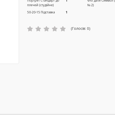
Портрет Стандарт до
1
Фіо дати Символ 
плечей (студійне)
№ 2)
50-20-15 Підставка
1
(Голосів:
0
)