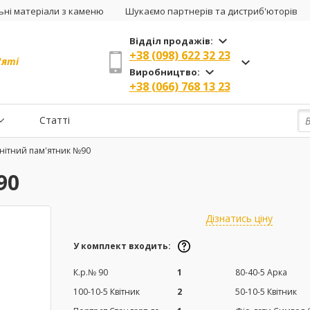
ні матеріали з каменю
Шукаємо партнерів та дистриб'юторів
Відділ продажів:
+38 (098) 622 32 23
'яті
Виробництво:
+38 (066) 768 13 23
Статті
нітний пам'ятник №90
90
Дізнатись ціну
У комплект входить:
К.р.№ 90
1
80-40-5 Арка
100-10-5 Квітник
2
50-10-5 Квітник