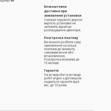
(шрифт
50
Безкоштовна
доставка при
замовленні установки
У межах окружної дороги
вартість установки не
залежить від місця
розташування цвинтаря.
Розстрочка платежу
Ви можете розбити суму
замовлення на кілька
платежів до моменту
самовивезення або
встановлення.
Розстрочка можлива до
12 місяців
Гарантія
На всі вироби та всі види
робіт згідно з договором
надається гарантія від 6
міс. до 10 років