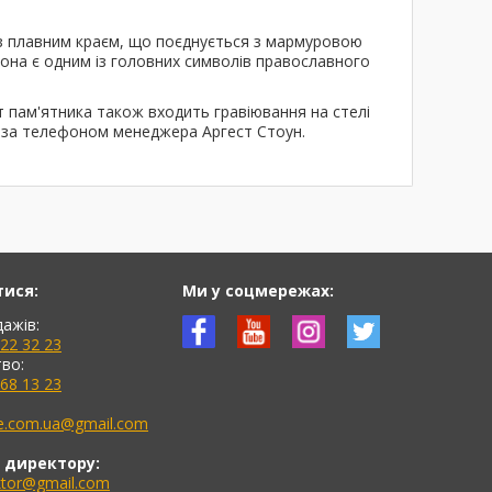
 з плавним краєм, що поєднується з мармуровою
, вона є одним із головних символів православного
т пам'ятника також входить гравіювання на стелі
о за телефоном менеджера Аргест Стоун.
тися:
Ми у соцмережах:
дажів:
622 32 23
во:
768 13 23
ne.com.ua@gmail.com
 директору:
ektor@gmail.com