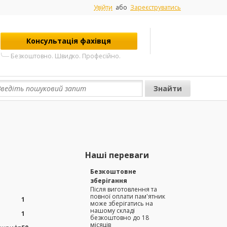
Увійти
або
Зареєструватись
Консультація фахівця
Безкоштовно. Швидко. Професійно.
Наші переваги
Безкоштовне
зберігання
Після виготовлення та
повної оплати пам'ятник
1
може зберігатись на
нашому складі
1
безкоштовно до 18
місяців