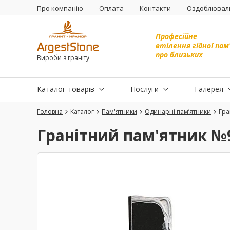
Про компанію
Оплата
Контакти
Оздоблюваль
Професійне
втілення гідної пам
про близьких
Вироби з граніту
Каталог товарів
Послуги
Галерея
Головна
Каталог
Пам'ятники
Одинарні пам’ятники
Гра
Гранітний пам'ятник №