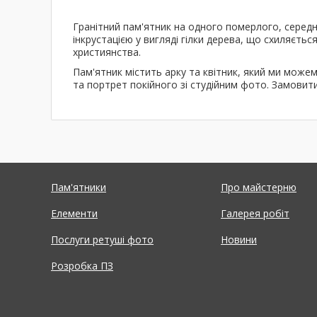
Гранітний пам'ятник на одного померлого, середн
інкрустацією у вигляді гілки дерева, що схиляєтьс
християнства.
Пам'ятник містить арку та квітник, який ми може
та портрет покійного зі студійним фото. Замовит
Пам'ятники
Про майстерню
Елементи
Галерея робіт
Послуги ретуші фото
Новини
Розробка ПЗ