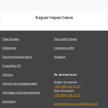
Характеристики
Пам'ятники
Про майстерню
Елементи
Галерея робіт
Послуги ретуші фото
Новини
Розробка ПЗ
Оплата
Як зв'язатися:
Відділ продажів:
Догляд за похованнями
+38 (098) 622 32 23
Виробництво:
Доставка та встановлення
+38 (066) 768 13 23
Контакти
argeststone.com.ua@gmail.com