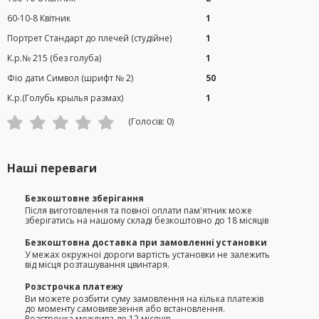
60-10-8 Квітник
1
Портрет Стандарт до плечей (студійне)
1
К.р.№ 215 (без голуба)
1
Фіо дати Символ (шрифт № 2)
50
К.р.(Голубь крылья размах)
1
(Голосів:
0
)
Наші переваги
Безкоштовне зберігання
Після виготовлення та повної оплати пам'ятник може
зберігатись на нашому складі безкоштовно до 18 місяців
Безкоштовна доставка при замовленні установки
У межах окружної дороги вартість установки не залежить
від місця розташування цвинтаря.
Розстрочка платежу
Ви можете розбити суму замовлення на кілька платежів
до моменту самовивезення або встановлення.
Розстрочка можлива до 12 місяців