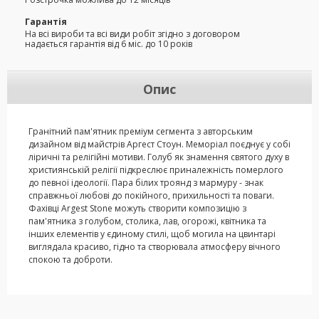
Гарантія
На всі вироби та всі види робіт згідно з договором
надається гарантія від 6 міс. до 10 років
Опис
Гранітний пам'ятник преміум сегмента з авторським
дизайном від майстрів Аргест Стоун. Меморіал поєднує у собі
ліричні та релігійні мотиви. Голуб як знамення святого духу в
християнській релігії підкреслює приналежність померлого
до певної ідеології. Пара білих троянд з мармуру - знак
справжньої любові до покійного, прихильності та поваги.
Фахівці Argest Stone можуть створити композицію з
пам'ятника з голубом, столика, лав, огорожі, квітника та
інших елементів у єдиному стилі, щоб могила на цвинтарі
виглядала красиво, гідно та створювала атмосферу вічного
спокою та доброти.