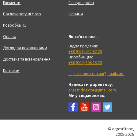
Елементи
Галерея робіт
Послуги ретуші фото
Новини
Розробка ПЗ
Оплата
Як зв'язатися:
Відділ продажів:
Догляд за похованнями
+38 (098) 622 32 23
Виробництво:
Доставка та встановлення
+38 (066) 768 13 23
Контакти
argeststone.com.ua@gmail.com
Написати директору:
argest.direktor@gmail.com
Ми у соцмережах:
© ArgestStone,
2005-2026