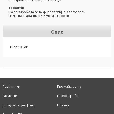
Гарантія
На всі вироби та всі види робіт згідно з договором
надається гарантія від 6 міс. до 10 років
Опис
Шар 10 Ток
Пам'ятники
Про майстерню
Елементи
Галерея робіт
Послуги ретуші фото
Новини