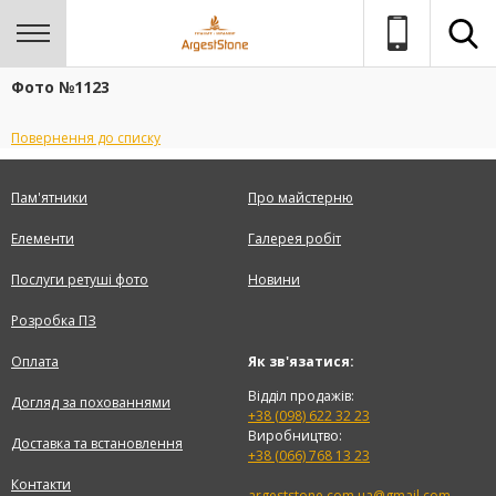
Фото №1123
Повернення до списку
Пам'ятники
Про майстерню
Елементи
Галерея робіт
Послуги ретуші фото
Новини
Розробка ПЗ
Оплата
Як зв'язатися:
Відділ продажів:
Догляд за похованнями
+38 (098) 622 32 23
Виробництво:
Доставка та встановлення
+38 (066) 768 13 23
Контакти
argeststone.com.ua@gmail.com