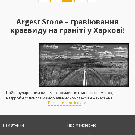
Argest Stone – гравіювання
краєвиду на граніті у Харкові!
Найпопулярнішим видом оформлення гранітних пам'яток,
надгробних плит та меморіальних комплексів є нанесення
Показати повністю
малюнка методом гравіювання.
Висічені на граніті зображення найкраще допомагають висловити
весь біль втрати, показати внутрішній світ померлої людини,
Пам'ятники
сказати їй останні слова, віддати шану і увічнити про неї вічну
Про майстерню
пам'ять. Також вигравірувані на граніті зображення та малюнки