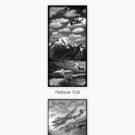
Пейзаж П28