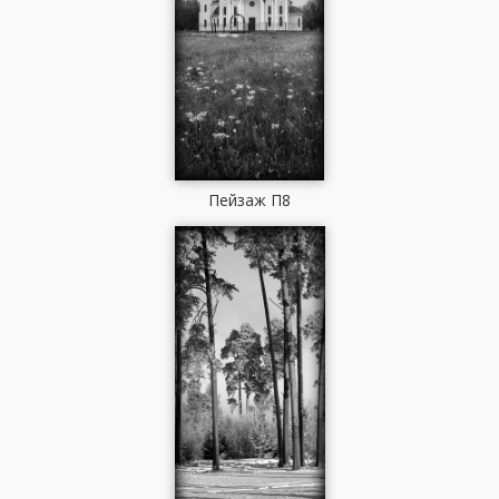
Пейзаж П8