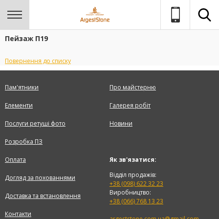
Пейзаж П19
Повернення до списку
Пам'ятники
Про майстерню
Елементи
Галерея робіт
Послуги ретуші фото
Новини
Розробка ПЗ
Оплата
Як зв'язатися:
Відділ продажів:
Догляд за похованнями
+38 (098) 622 32 23
Виробництво:
Доставка та встановлення
+38 (066) 768 13 23
Контакти
argeststone.com.ua@gmail.com