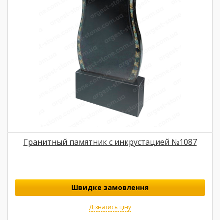
Гранитный памятник с инкрустацией №1087
Швидке замовлення
Дізнатись ціну