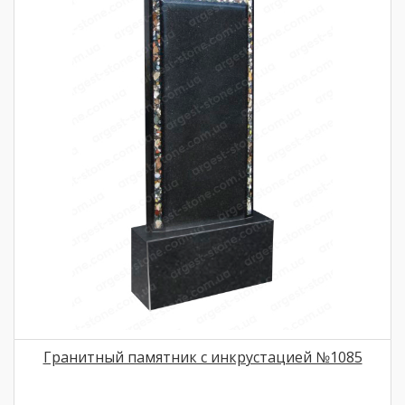
Гранитный памятник с инкрустацией №1085