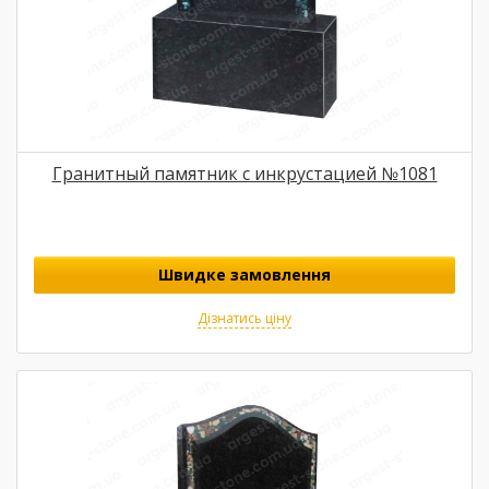
Гранитный памятник с инкрустацией №1081
Швидке замовлення
Дізнатись ціну