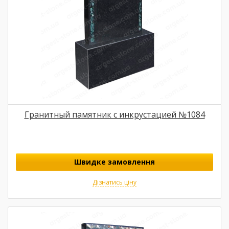
Гранитный памятник с инкрустацией №1084
Швидке замовлення
Дізнатись ціну