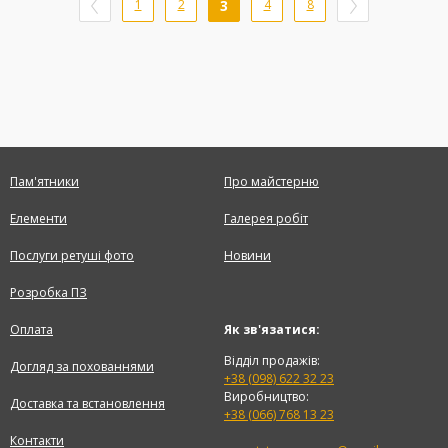
1
2
3
4
8
Пам'ятники
Про майстерню
Елементи
Галерея робіт
Послуги ретуші фото
Новини
Розробка ПЗ
Оплата
Як зв'язатися:
Відділ продажів:
Догляд за похованнями
+38 (098) 622 32 23
Виробництво:
Доставка та встановлення
+38 (066) 768 13 23
Контакти