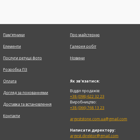
Пам'ятники
Про майстерню
Елементи
Галерея робіт
Послуги ретуші фото
Новини
Розробка ПЗ
Оплата
Як зв'язатися:
Відділ продажів:
Догляд за похованнями
+38 (098) 622 32 23
Виробництво:
Доставка та встановлення
+38 (066) 768 13 23
Контакти
argeststone.com.ua@gmail.com
Написати директору:
argest.direktor@gmail.com